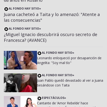
AL FONDO HAY SITIO
»
Juana cacheteó a Taita y lo amenazó: "Atente a
las consecuencias"
AL FONDO HAY SITIO
»
¿Miguel Ignacio descubrirá oscuro secreto de
Francesca? (AVANCE)
AL FONDO HAY SITIO
»
Leonardo enloqueció por desaparición de
Angelita: "Soy mal tío"
AL FONDO HAY SITIO
»
Juan Pablo quedó devastado al ver a Juana
besándose con Taita
ESPECTÁCULOS
»
Cantante de ‘Amor Rebelde’ hace