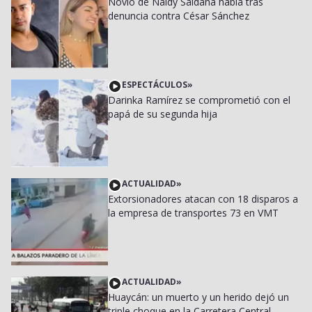
Novio de Naldy Saldaña habla tras
denuncia contra César Sánchez
ESPECTÁCULOS
»
Darinka Ramírez se comprometió con el
papá de su segunda hija
ACTUALIDAD
»
Extorsionadores atacan con 18 disparos a
la empresa de transportes 73 en VMT
ACTUALIDAD
»
Huaycán: un muerto y un herido dejó un
triple choque en la Carretera Central