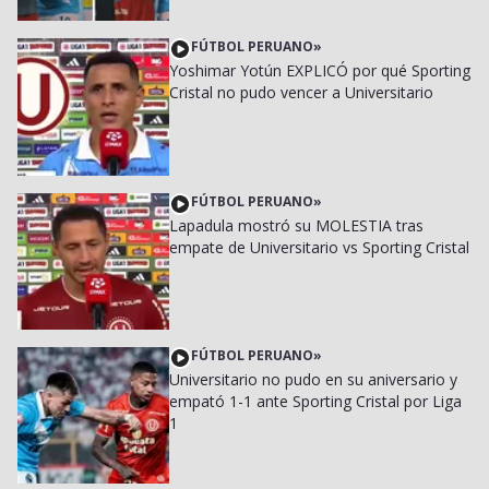
FÚTBOL PERUANO
»
Yoshimar Yotún EXPLICÓ por qué Sporting
Cristal no pudo vencer a Universitario
FÚTBOL PERUANO
»
Lapadula mostró su MOLESTIA tras
empate de Universitario vs Sporting Cristal
FÚTBOL PERUANO
»
Universitario no pudo en su aniversario y
empató 1-1 ante Sporting Cristal por Liga
1