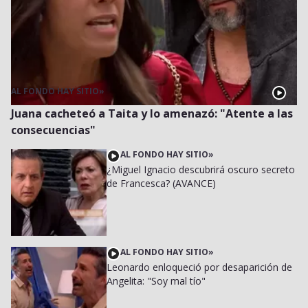
AL FONDO HAY SITIO
»
Juana cacheteó a Taita y lo amenazó: "Atente a las
consecuencias"
AL FONDO HAY SITIO
»
¿Miguel Ignacio descubrirá oscuro secreto
de Francesca? (AVANCE)
AL FONDO HAY SITIO
»
Leonardo enloqueció por desaparición de
Angelita: "Soy mal tío"