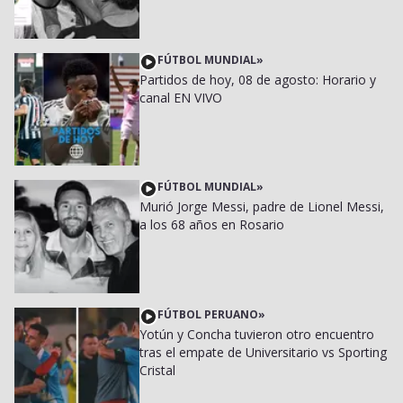
FÚTBOL MUNDIAL
»
Partidos de hoy, 08 de agosto: Horario y
canal EN VIVO
FÚTBOL MUNDIAL
»
Murió Jorge Messi, padre de Lionel Messi,
a los 68 años en Rosario
FÚTBOL PERUANO
»
Yotún y Concha tuvieron otro encuentro
tras el empate de Universitario vs Sporting
Cristal