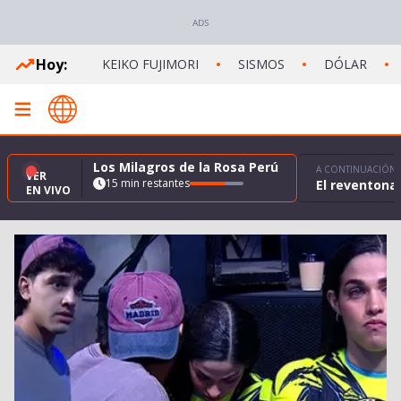
Hoy:
KEIKO FUJIMORI
SISMOS
DÓLAR
Los Milagros de la Rosa Perú
A CONTINUACIÓN
VER
15 min restantes
El reventonaz
EN VIVO